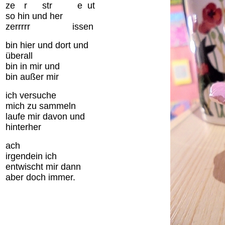
ze
rrr
r
rrrrr
str
eeeee
e
e
ut
so hin und her
zerrrrr
rrrrrrrrrrrrrr
issen
bin hier und dort und
überall
bin in mir und
bin außer mir
ich versuche
mich zu sammeln
laufe mir davon und
hinterher
ach
irgendein ich
entwischt mir dann
aber doch immer.