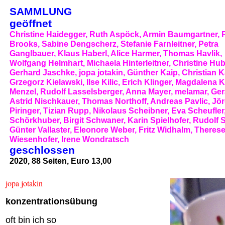
SAMMLUNG
geöffnet
Christine Haidegger, Ruth Aspöck, Armin Baumgartner, P
Brooks, Sabine Dengscherz, Stefanie Farnleitner, Petra
Ganglbauer, Klaus Haberl, Alice Harmer, Thomas Havlik,
Wolfgang Helmhart, Michaela Hinterleitner, Christine Hub
Gerhard Jaschke, jopa jotakin, Günther Kaip, Christian Ka
Grzegorz Kielawski, Ilse Kilic, Erich Klinger, Magdalena 
Menzel, Rudolf Lasselsberger, Anna Mayer, melamar, Gera
Astrid Nischkauer, Thomas Northoff, Andreas Pavlic, Jö
Piringer, Tizian Rupp, Nikolaus Scheibner, Eva Scheufler
Schörkhuber, Birgit Schwaner, Karin Spielhofer, Rudolf 
Günter Vallaster, Eleonore Weber, Fritz Widhalm, Theres
Wiesenhofer, Irene Wondratsch
geschlossen
2020, 88 Seiten, Euro 13,00
jopa jotakin
konzentrationsübung
oft bin ich so