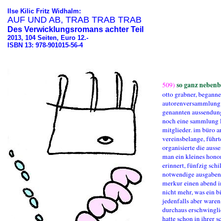
Ilse Kilic Fritz Widhalm:
AUF UND AB, TRAB TRAB TRAB
Des Verwicklungsromans achter Teil
2013, 104 Seiten, Euro 12.-
ISBN 13: 978-901015-56-4
so ganz nebenb
509)
otto grabner, beganne
autorenversammlung z
genannten aussendun
noch eine sammlung l
mitglieder. im büro a
vereinsbelange, führt
organisierte die auss
man ein kleines honor
erinnert, fünfzig sch
notwendige ausgaben z
merkur einen abend in
nicht mehr, was ein bi
jedenfalls aber waren
durchaus erschwinglic
hatte schon in ihrer 