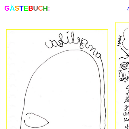
G
Ä
S
T
E
B
U
C
H
: