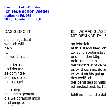
Ilse Kilic, Fritz Widhalm:
ich rede schon wieder
Lyrikreihe Bd. 035
2016, 14 Seiten, Euro 6,00
DAS GEDICHT
ICH WERFE GLÄSE
MIT DEM KAPITALI
steht im gedicht
was ich will
so lebe ich
nein
aufbrausend friedlic
ja
zwischen optimistisc
ich weiß nicht.
und - für den körper
nein, nein, nein
ich sitze da
der text braucht kei
und der tag
es wird sich nichts 
zeigt mir die
es wird nichts gut g
sonne. sie ist
das weiß ich
mein vogel.
der beruf des schriftst
ist ansteckend, ha h
piep piep
sagt mein gedicht
fehlt nur noch die de
die welt braucht mich
und umgekehrt