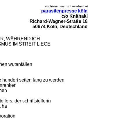
erschienen und zu bestellen bei
parasitenpresse köln
c/o Knithaki
Richard-Wagner-Straße 18
50674 Köln, Deutschland
R, WÄHREND ICH
SMUS IM STREIT LIEGE
h
hen wutanfällen
ne hundert seiten lang zu werden
einrenken
ehen
ellers, der schriftstellerin
a ha
koration