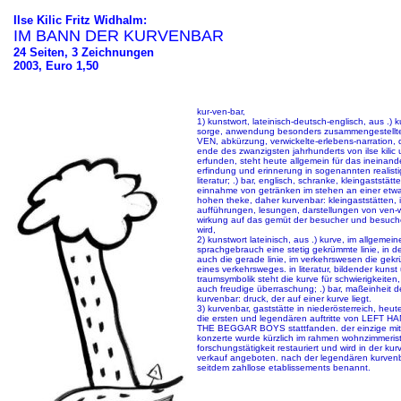
Ilse Kilic Fritz Widhalm:
IM BANN DER KURVENBAR
24 Seiten, 3 Zeichnungen
2003, Euro 1,50
kur-ven-bar,
1) kunstwort, lateinisch-deutsch-englisch, aus .) ku
sorge, anwendung besonders zusammengestellter h
VEN, abkürzung, verwickelte-erlebens-narration, 
ende des zwanzigsten jahrhunderts von ilse kilic 
erfunden, steht heute allgemein für das ineinand
erfindung und erinnerung in sogenannten realist
literatur; .) bar, englisch, schranke, kleingaststät
einnahme von getränken im stehen an einer etw
hohen theke, daher kurvenbar: kleingaststätten,
aufführungen, lesungen, darstellungen von ven-
wirkung auf das gemüt der besucher und besuche
wird,
2) kunstwort lateinisch, aus .) kurve, im allgemei
sprachgebrauch eine stetig gekrümmte linie, in d
auch die gerade linie, im verkehrswesen die gek
eines verkehrsweges. in literatur, bildender kunst
traumsymbolik steht die kurve für schwierigkeite
auch freudige überraschung; .) bar, maßeinheit 
kurvenbar: druck, der auf einer kurve liegt.
3) kurvenbar, gaststätte in niederösterreich, heu
die ersten und legendären auftritte von LEFT 
THE BEGGAR BOYS stattfanden. der einzige mitsc
konzerte wurde kürzlich im rahmen wohnzimmerist
forschungstätigkeit restauriert und wird in der ku
verkauf angeboten. nach der legendären kurven
seitdem zahllose etablissements benannt.