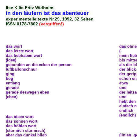
Ilse Kilic Fritz Widhalm:
in den läufern ist das abenteuer
experimentelle texte Nr.29,
1992, 32 Seiten
ISSN 0178-7802
(vergriffen!)
(leseprobe)
das wort
das ohne
das letzte wort
(
as ohnew
das liebhaben wort
mein lieb
(idee)
bis mitte
gebunden an die ecken der person
als der b
luftballonschnur
der blick
ging
der geri
bog
schon en
entlang
etwa
gerade
und
gerade deswegen eben
der leitsa
(eben)
und
hebt den
einfach n
endlich
(endlich)
das ideen wort
das sonnen wort
das höhlen wort
(stürmich stürmisch)
aber das dunkel blieb
(linien
i
g