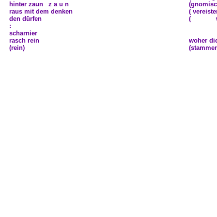
hinter zaun
z
z a u n
(gnomis
raus mit dem denken
(
i
vereist
den dürfen
(
iiiiiiiiiiiii
:
scharnier
iiiiiiiiiiiiii
rasch rein
woher di
(rein)
(stammen