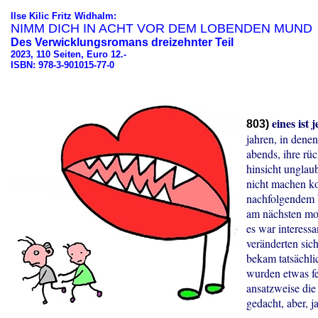
Ilse Kilic Fritz Widhalm:
NIMM DICH IN ACHT VOR DEM LOBENDEN MUND
Des Verwicklungsromans dreizehnter Teil
2023, 110 Seiten, Euro 12.-
ISBN: 978-3-901015-77-0
eines ist 
803)
jahren, in dene
abends, ihre rü
hinsicht unglau
nicht machen ko
nachfolgendem 
am nächsten mor
es war interessa
veränderten sic
bekam tatsächl
wurden etwas fe
ansatzweise die 
gedacht, aber, j