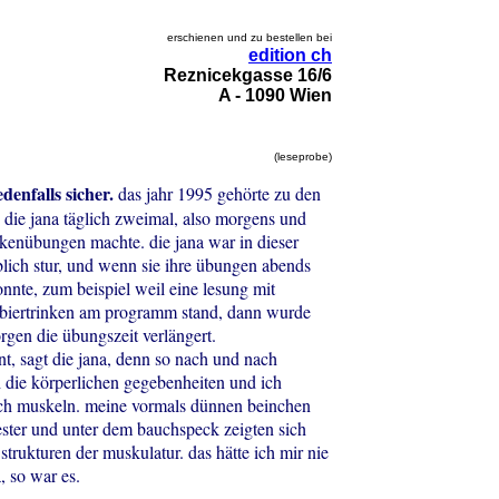
erschienen und zu bestellen bei
edition ch
Reznicekgasse 16/6
A - 1090 Wien
(leseprobe)
jedenfalls sicher.
das jahr 1995 gehörte zu den
n die jana täglich zweimal, also morgens und
ckenübungen machte. die jana war in dieser
blich stur, und wenn sie ihre übungen abends
nnte, zum beispiel weil eine lesung mit
biertrinken am programm stand, dann wurde
gen die übungszeit verlängert.
nt, sagt die jana, denn so nach und nach
h die körperlichen gegebenheiten und ich
ich muskeln. meine vormals dünnen beinchen
ster und unter dem bauchspeck zeigten sich
strukturen der muskulatur. das hätte ich mir nie
a, so war es.