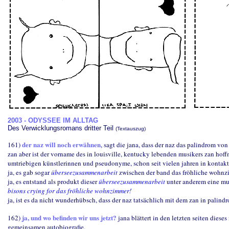
2003 - ODYSSEE IM ALLTAG
Des Verwicklungsromans dritter Teil
(Textauszug)
der naz will noch erwähnen
161)
, sagt die jana, dass der naz das palindrom von 
zan aber ist der vorname des in louisville, kentucky lebenden musikers zan hoffm
umtriebigen künstlerinnen und pseudonyme, schon seit vielen jahren in kontakt
ja, es gab sogar
überseezusammenarbeit
zwischen der band das fröhliche wohnz
ja, es entstand als produkt dieser
überseezusammenarbeit
unter anderem eine mu
bisons crying for das fröhliche wohnzimmer!
ja, ist es da nicht wunderhübsch, dass der naz tatsächlich mit dem zan in palind
ja, und wo befinden wir uns jetzt?
162)
jana blättert in den letzten seiten dieses
gemeinsamen autobiografie.