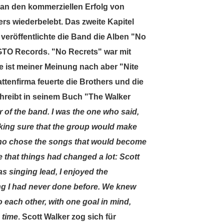
an den kommerziellen Erfolg von
rs wiederbelebt. Das zweite Kapitel
 veröffentlichte die Band die Alben "No
 GTO Records. "No Recrets" war mit
e ist meiner Meinung nach aber "Nite
attenfirma feuerte die Brothers und die
hreibt in seinem Buch "The Walker
r of the band. I was the one who said,
 making sure that the group would make
I who chose the songs that would become
e that things had changed a lot: Scott
s singing lead, I enjoyed the
g I had never done before. We knew
o each other, with one goal in mind,
 time
. Scott Walker zog sich für