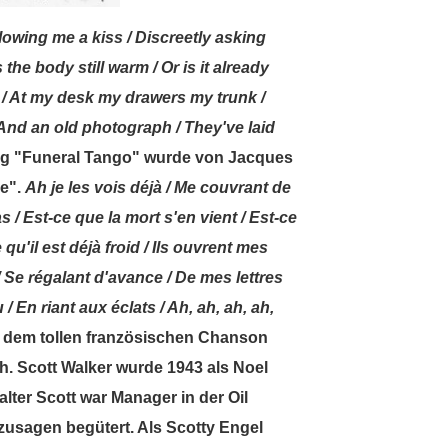
lowing me a kiss / Discreetly asking
he body still warm / Or is it already
 / At my desk my drawers my trunk /
/ And an old photograph / They've laid
ng "Funeral Tango" wurde von Jacques
re".
Ah je les vois déjà / Me couvrant de
 / Est-ce que la mort s'en vient / Est-ce
qu'il est déjà froid / Ils ouvrent mes
s / Se régalant d'avance / De mes lettres
 En riant aux éclats / Ah, ah, ah, ah,
s dem tollen französischen Chanson
h. Scott Walker wurde 1943 als Noel
lter Scott war Manager in der Oil
zusagen begütert. Als Scotty Engel