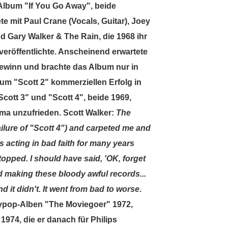
Album "If You Go Away", beide
e mit Paul Crane (Vocals, Guitar), Joey
d Gary Walker & The Rain, die 1968 ihr
eröffentlichte. Anscheinend erwartete
 Gewinn und brachte das Album nur in
um "Scott 2" kommerziellen Erfolg in
cott 3" und "Scott 4", beide 1969,
rma unzufrieden. Scott Walker:
The
ilure of "Scott 4") and carpeted me and
s acting in bad faith for many years
stopped. I should have said, 'OK, forget
nd making these bloody awful records...
nd it didn't. It went from bad to worse
.
rypop-Alben "The Moviegoer" 1972,
974, die er danach für Philips