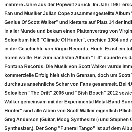
mehrere Jahre aus der Popwelt zurück. Im Jahr 1981 er
Fan und Musiker Julian Cope zusammengestellte Album "
Genius Of Scott Walker" und kletterte auf Platz 14 der In
in aller Munde und bekam einen Plattenvertrag von Virg
Soloalbum hieß "Climate Of Hunter", erschien 1984 und 
in der Geschichte von Virgin Records. Huch. Es ist ein to
hören wollte. Bis zum nächsten Album "Tilt" dauerte es d
Fontana Records. Die Musik von Scott Walker wurde imme
kommerzielle Erfolg hielt sich in Grenzen, doch um Scott
durchaus ansehnliche Schar von Fans gesammelt. Bei 4
Soloalben "The Drift" 2006 und "Bish Bosch" 2012 sowi
Walker gemeinsam mit der Experimental Metal-Band Sunn
Hunter" sind alle Alben von Scott Walker eigentlich Pflich
Greg Anderson (Guitar, Moog Synthesizer) und Stephen O
Synthesizer,). Der Song "Funeral Tango" ist auf dem Albu