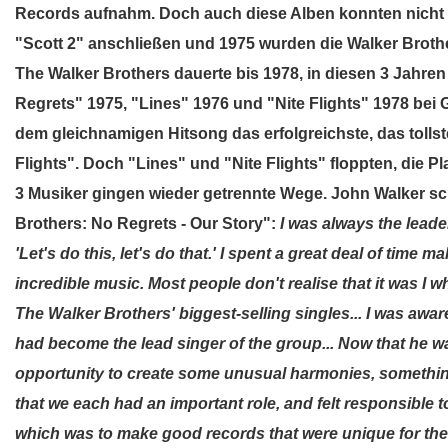
Records aufnahm. Doch auch diese Alben konnten nicht 
"Scott 2" anschließen und 1975 wurden die Walker Brothe
The Walker Brothers dauerte bis 1978, in diesen 3 Jahren
Regrets" 1975, "Lines" 1976 und "Nite Flights" 1978 bei
dem gleichnamigen Hitsong das erfolgreichste, das tollst
Flights". Doch "Lines" und "Nite Flights" floppten, die Pl
3 Musiker gingen wieder getrennte Wege. John Walker sc
Brothers: No Regrets - Our Story":
I was always the leade
'Let's do this, let's do that.' I spent a great deal of time
incredible music. Most people don't realise that it was 
The Walker Brothers' biggest-selling singles... I was awar
had become the lead singer of the group... Now that he wa
opportunity to create some unusual harmonies, somethin
that we each had an important role, and felt responsible t
which was to make good records that were unique for the