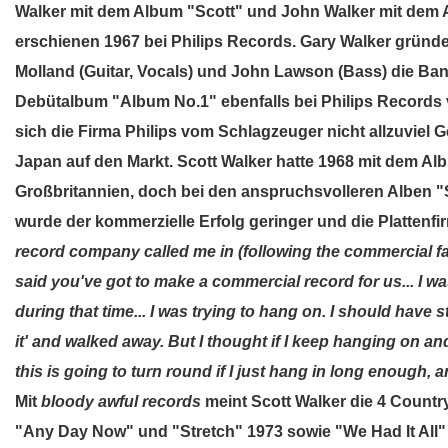
Walker mit dem Album "Scott" und John Walker mit dem 
erschienen 1967 bei Philips Records. Gary Walker gründet
Molland (Guitar, Vocals) und John Lawson (Bass) die Ban
Debütalbum "Album No.1" ebenfalls bei Philips Records v
sich die Firma Philips vom Schlagzeuger nicht allzuviel
Japan auf den Markt. Scott Walker hatte 1968 mit dem Alb
Großbritannien, doch bei den anspruchsvolleren Alben "S
wurde der kommerzielle Erfolg geringer und die Plattenfi
record company called me in (following the commercial fa
said you've got to make a commercial record for us... I wa
during that time... I was trying to hang on. I should have 
it' and walked away. But I thought if I keep hanging on a
this is going to turn round if I just hang in long enough, a
Mit
bloody awful records
meint Scott Walker die 4 Count
"Any Day Now" und "Stretch" 1973 sowie "We Had It All" 1