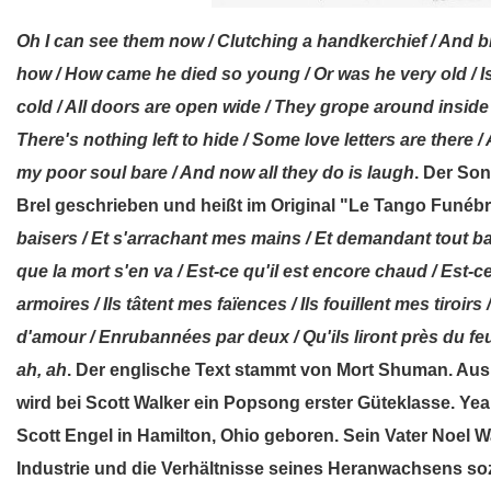
Oh I can see them now / Clutching a handkerchief / And b
how / How came he died so young / Or was he very old / Is t
cold / All doors are open wide / They grope around inside
There's nothing left to hide / Some love letters are there 
my poor soul bare / And now all they do is laugh
. Der So
Brel geschrieben und heißt im Original "Le Tango Funéb
baisers / Et s'arrachant mes mains / Et demandant tout bas
que la mort s'en va / Est-ce qu'il est encore chaud / Est-ce 
armoires / Ils tâtent mes faïences / Ils fouillent mes tiroir
d'amour / Enrubannées par deux / Qu'ils liront près du feu /
ah, ah
. Der englische Text stammt von Mort Shuman. Au
wird bei Scott Walker ein Popsong erster Güteklasse. Yea
Scott Engel in Hamilton, Ohio geboren. Sein Vater Noel Wa
Industrie und die Verhältnisse seines Heranwachsens so