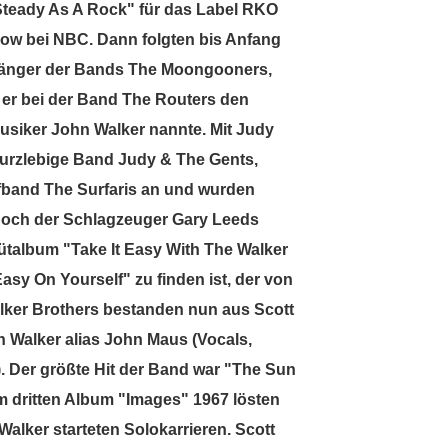
 Steady As A Rock" für das Label RKO
how bei NBC. Dann folgten bis Anfang
 Sänger der Bands The Moongooners,
 er bei der Band The Routers den
usiker John Walker nannte. Mit Judy
kurzlebige Band Judy & The Gents,
rfband The Surfaris an und wurden
m noch der Schlagzeuger Gary Leeds
ütalbum "Take It Easy With The Walker
asy On Yourself" zu finden ist, der von
lker Brothers bestanden nun aus Scott
hn Walker alias John Maus (Vocals,
). Der größte Hit der Band war "The Sun
 dritten Album "Images" 1967 lösten
Walker starteten Solokarrieren. Scott