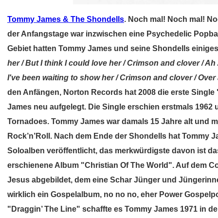
Tommy James & The Shondells
. Noch mal! Noch mal! N
der Anfangstage war inzwischen eine Psychedelic Popb
Gebiet hatten Tommy James und seine Shondells einiges
her / But I think I could love her / Crimson and clover / A
I've been waiting to show her / Crimson and clover / Over
den Anfängen, Norton Records hat 2008 die erste Single
James neu aufgelegt. Die Single erschien erstmals 196
Tornadoes. Tommy James war damals 15 Jahre alt und m
Rock’n’Roll. Nach dem Ende der Shondells hat Tommy J
Soloalben veröffentlicht, das merkwürdigste davon ist d
erschienene Album "Christian Of The World". Auf dem Co
Jesus abgebildet, dem eine Schar Jünger und Jüngerinne
wirklich ein Gospelalbum, no no no, eher Power Gospelpo
"Draggin’ The Line" schaffte es Tommy James 1971 in de