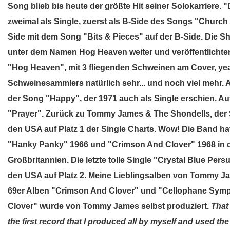
Song blieb bis heute der größte Hit seiner Solokarriere. 
zweimal als Single, zuerst als B-Side des Songs "Church 
Side mit dem Song "Bits & Pieces" auf der B-Side. Die
unter dem Namen Hog Heaven weiter und veröffentlichte
"Hog Heaven", mit 3 fliegenden Schweinen am Cover, yea
Schweinesammlers natürlich sehr... und noch viel mehr. 
der Song "Happy", der 1971 auch als Single erschien. Au
"Prayer". Zurück zu Tommy James & The Shondells, der
den USA auf Platz 1 der Single Charts. Wow! Die Band h
"Hanky Panky" 1966 und "Crimson And Clover" 1968 in
Großbritannien. Die letzte tolle Single "Crystal Blue Persu
den USA auf Platz 2. Meine Lieblingsalben von Tommy J
69er Alben "Crimson And Clover" und "Cellophane Sym
Clover" wurde von Tommy James selbst produziert.
That
the first record that I produced all by myself and used the