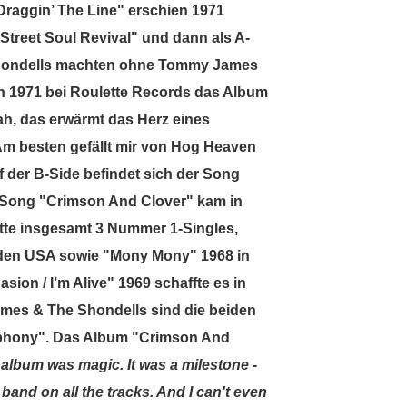
"Draggin’ The Line" erschien 1971
Street Soul Revival" und dann als A-
 Shondells machten ohne Tommy James
n 1971 bei Roulette Records das Album
h, das erwärmt das Herz eines
Am besten gefällt mir von Hog Heaven
f der B-Side befindet sich der Song
 Song "Crimson And Clover" kam in
atte insgesamt 3 Nummer 1-Singles,
 den USA sowie "Mony Mony" 1968 in
asion / I’m Alive" 1969 schaffte es in
ames & The Shondells sind die beiden
phony". Das Album "Crimson And
 album was magic. It was a milestone -
 band on all the tracks. And I can't even