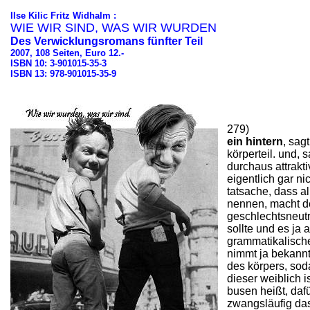
Ilse Kilic Fritz Widhalm :
WIE WIR SIND, WAS WIR WURDEN
Des Verwicklungsromans fünfter Teil
2007, 108 Seiten, Euro 12.-
ISBN 10: 3-901015-35-3
ISBN 13: 978-901015-35-9
279)
ein hintern
, sag
körperteil. und, 
durchaus attrakti
eigentlich gar nic
tatsache, dass a
nennen, macht d
geschlechtsneutr
sollte und es ja 
grammatikalische
nimmt ja bekannt
des körpers, sod
dieser weiblich i
busen heißt, dafü
zwangsläufig das