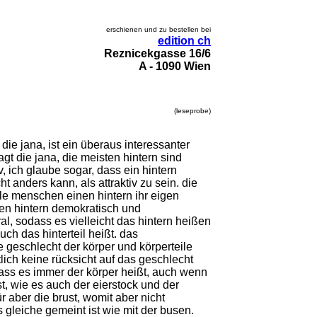
erschienen und zu bestellen bei
edition ch
Reznicekgasse 16/6
A - 1090 Wien
(leseprobe)
t die jana, ist ein überaus interessanter
sagt die jana, die meisten hintern sind
v, ich glaube sogar, dass ein hintern
ht anders kann, als attraktiv zu sein. die
lle menschen einen hintern ihr eigen
en hintern demokratisch und
al, sodass es vielleicht das hintern heißen
auch das hinterteil heißt. das
 geschlecht der körper und körperteile
lich keine rücksicht auf das geschlecht
ass es immer der körper heißt, auch wenn
st, wie es auch der eierstock und der
r aber die brust, womit aber nicht
 gleiche gemeint ist wie mit der busen.