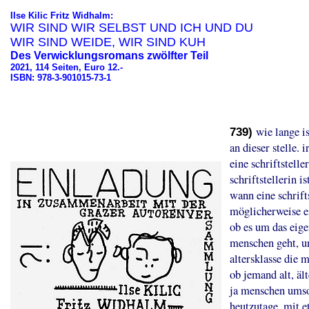
Ilse Kilic Fritz Widhalm:
WIR SIND WIR SELBST UND ICH UND DU
WIR SIND WEIDE, WIR SIND KUH
Des Verwicklungsromans zwölfter Teil
2021, 114 Seiten, Euro 12.-
ISBN: 978-3-901015-73-1
wie lange is
739)
an dieser stelle.
eine schriftstelle
schriftstellerin i
wann eine schriftst
möglicherweise ei
ob es um das eig
menschen geht, un
altersklasse die 
ob jemand alt, äl
ja menschen umso 
heutzutage, mit e