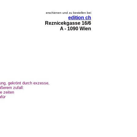
erschienen und zu bestellen bei
edition ch
Reznicekgasse 16/6
A - 1090 Wien
ung, gekrönt durch exzesse,
ußerem zufall:
re zeiten
afür