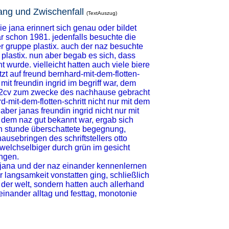
ng und Zwischenfall
(TextAuszug)
e jana erinnert sich genau oder bildet
gar schon 1981. jedenfalls besuchte die
er gruppe plastix. auch der naz besuchte
plastix. nun aber begab es sich, dass
 wurde. vielleicht hatten auch viele biere
tzt auf freund bernhard-mit-dem-flotten-
mit freundin ingrid im begriff war, dem
nas 2cv zum zwecke des nachhause gebracht
-mit-dem-flotten-schritt nicht nur mit dem
ber janas freundin ingrid nicht nur mit
t dem naz gut bekannt war, ergab sich
n stunde überschattete begegnung,
usebringen des schriftstellers otto
elchselbiger durch grün im gesicht
ingen.
e jana und der naz einander kennenlernen
er langsamkeit vonstatten ging, schließlich
t der welt, sondern hatten auch allerhand
einander alltag und festtag, monotonie