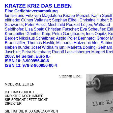
KRATZE KRIZ DAS LEBEN
Eine Gedichteversammlung
für Ilse und Fritz von Magdalena Knapp-Menzel; Karin Spielh
elffriede; Günter Vallaster; Stephan Eibel; Christine Huber; Bi
Schwaner; Peter Pessl; Mechthild Podzeit-Lütjen; Waltraud
Seidlhofer; Lisa Spalt; Christian Futscher; Eva Scheufler; Er
Kronabitter; Günther Kaip; Petra Ganglbauer; Ines Oppitz; K
Berger; Nikolaus Scheibner; Astrid Poier Bernhard; Gregor M
Brandstifter; Thomas Havlik; Michaela Hatzenbichler; Sabin
sieben hunde; Josef Widhalm jun.; Marietta Böning; Gerhard
Jaschke; Petra Nachbaur; Rudolf Lasselsberger;Margret Krei
2007, 64 Seiten, Euro 9.-
ISBN 10: 3-900956-00-6
ISBN 13: 978-3-900956-00-4
Stephan Eibel
MODERNE ZEITEN
ICH HAB GEKILICT
UND KILIC NOCH IMMER
SIE SPRICHT JETZT DICHT
DIREKTER
SIE HAT DIE KILO ABGENOMMEN