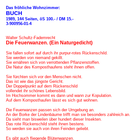
Das fröhliche Wohnzimmer:
BUCH
1989, 144 Seiten, öS 100.- / DM 15.-
3-900956-01-4
Walter Schultz-Fademrecht
Die Feuerwanzen. (Ein Naturgedicht)
Sie fallen sofort auf durch ihr purpur-rotes Rückenschild.
Sie werden von niemand gekillt.
Sie ernähren sich von verrottenden Pflanzenstoffen.
Die Natur des Komposthaufens steht ihnen offen.
Sie fürchten sich vor den Menschen nicht.
Das ist wie das jüngste Gericht.
Der Doppelpunkt auf dem Rückenschild
vollendet ihr schönes Lebensbild.
Im Hochsommer kommt es dann und wann zur Kopulation.
Auf dem Komposthaufen lässt es sich gut wohnen.
Die Feuerwanzen passen sich der Umgebung an.
An der Borke der Lindenbäume trifft man sie besonders zahlreich an.
Da sieht man bisweilen über hundert dieser Insekten.
Das rote Rückenschild steht ihnen bestens.
So werden sie auch von ihren Feinden geliebt.
Es gibt auch fliegende Blütenwanzen.