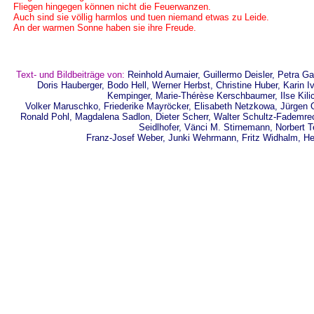
Fliegen hingegen können nicht die Feuerwanzen.
Auch sind sie völlig harmlos und tuen niemand etwas zu Leide.
An der warmen Sonne haben sie ihre Freude.
Text- und Bildbeiträge von:
Reinhold Aumaier, Guillermo Deisler, Petra Gan
Doris Hauberger, Bodo Hell, Werner Herbst, Christine Huber, Karin I
Kempinger, Marie-Thérèse Kerschbaumer, Ilse Kilic
Volker Maruschko, Friederike Mayröcker, Elisabeth Netzkowa, Jürgen O. 
Ronald Pohl, Magdalena Sadlon, Dieter Scherr, Walter Schultz-Fademre
Seidlhofer, Vänci M. Stirnemann, Norbert Te
Franz-Josef Weber, Junki Wehrmann, Fritz Widhalm, He