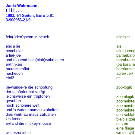
Junki Wehrmann:
t i l l . . .
1993, 64 Seiten, Euro 5,81
3-900956-21-9
fein(-)den'goenn ic heuch
allergier
elei a lie
ale
heuchel/ei
allerguteng
a lie(-)be
barbarbarb
und tausend halb(blah)wahrheiten
rabrabrabr
er/trinken
(barbara ra
moralistenflut
barb/arisc
nacheuch
ab/er/ /er/
ebd3
es
be-wunde-re die schöpfung
zoo-logik
der schöpfer hat ver/g/
leichsweise ein tröpfchen
zoomlogik
gesoffen
zoomeister
noch schönere welt
zoomeiste
und 's wa/er kaumauszuhalten
zoomeiste
dies werk au maus zuh.alten
geh schlaf
Ub Iverks
bleib sitze
er/fand die mickey-mouse
sit zen
eine fliege
weiterzunichts
wo sie will