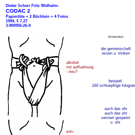
Dieter Scherr Fritz Widhalm:
CODAC 2
Papiertüte + 2 Büchlein + 4 Fotos
1994, € 7,27
3-900956-26-X
(textprobe)
die gemeinschaft
essen u. trinken
alkohol
mit auffuehrung
- treu?
beispiel.
160 schluepfrige kilogr
auch das ohr
auch das ohr
serviert gespeist
u. ohr.
ent=