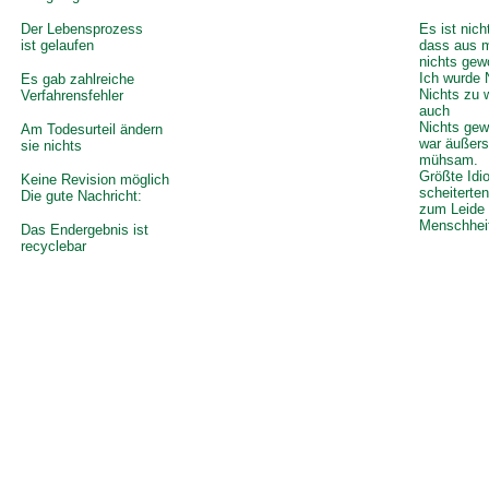
Der Lebensprozess
Es ist nich
ist gelaufen
dass aus m
nichts gew
Ich wurde 
Es gab zahlreiche
Nichts zu 
Verfahrensfehler
auch
Nichts gew
Am Todesurteil ändern
war äußers
sie nichts
mühsam.
Größte Idi
Keine Revision möglich
scheiterte
Die gute Nachricht:
zum Leide 
Menschhei
Das Endergebnis ist
recyclebar