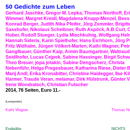
50 Gedichte zum Leben
Gerhard Jaschke, Gregor M. Lepka, Thomas Northoff, Er
Wimmer, Margret Kreidl, Magdalena Knapp-Menzel, Bess 
Konrad Berger, Judith Nika Pfeifer, Jörg Zemmler, Brigitt
Sasshofer, Nikolaus Scheibner, Ruth Aspöck, A.B.Curt, C
Huber, Rudolf Stueger, Lydia Mischkulnig, Wolfgang Hel
Hannah Sideris, Karin Spielhofer, Hans Eichhorn, Jörg Pi
Fritz Widhalm, Jürgen Völkert-Marten, Kathi Wagner, Pet
Ganglbauer, Günther Kaip, Armin Baumgartner, Waltraud
Seidlhofer, Lucas Cejpek, Sabine Hassinger, Birgit Schw
Theo Breuer, jopa jotakin, Sabine Dengscherz, Christa
Nebenführ, Helga Pregesbauer, Katharina Riese, Dieter B
Marij Andl, Erika Kronabitter, Christine Haidegger, Ilse Kil
Harmer, Traude Veran, melamar, Dirk Hülstrunk, Günter Va
Irene Wondratsch, Christian Futscher
2014, 76 Seiten, Euro 11.-
(Leseprobe)
(Leseprobe)
Kathi Wagner
Thomas No
Endgültig
NICHTS