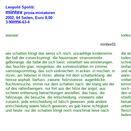
Leopold Spoliti:
mintex
prosa.miniaturen
2002, 64 Seiten, Euro 8,00
3-900956-63-4
waswar
todes
mintex01
wie schatten klingt das weiss ich noch. unzaehlige kinderreime.
die a
der ball der zurueckspringt. die hausmauer. strassenseite.
todes
gelborange. die farbe die sich loest. verwittert wie erinnerungen.
schne
das feuchte gras. morgentau. die sonnenstrahlen im zimmer.
einfa
samstagvormittag. das sich verkriechen. in ecken. in nischen. in
und wi
ritzen. am liebsten in ritzen. alleine mit dem schattenklang. der
wann. 
heisse asphalt. barfuss. zaeune. holzstoesse. augenblicke.
vorber
fluchtversuche. immer nur dem schatten nach. der klang wie der
termin
ruf des rattenfaengers. nur fort aus der hitze der angst. aus
noch 
sicherer entfernung betrachtungen anstellen. das haus. die
den r
fahrzeuge. die besuche. die entscheidung. vorwaerts oder
strei
zurueck. jede entscheidung ist falsch gewesen. jede andere
berue
entscheidung waere falsch gewesen. es gab keine richtigkeit.
unbem
und heute. nur der schatten klingt noch manchmal leise nach.
fleis
heilen