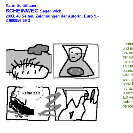
Karin Schöffauer:
SCHEINWEG
Segen wich
2003, 40 Seiten, Zeichnungen der Autorin, Euro 9.-
3-900956-69-3
immer
und is
anzei
der ga
spiel
zeit u
beans
wird d
wenns 
ganz k
nicht
papier
auf v
fortsc
danke 