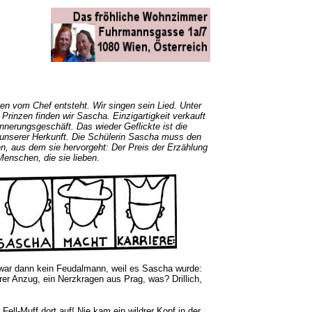
n vom Chef entsteht. Wir singen sein Lied. Unter
Prinzen finden wir Sascha. Einzigartigkeit verkauft
innerungsgeschäft. Das wieder Geflickte ist die
unserer Herkunft. Die Schülerin Sascha muss den
en, aus dem sie hervorgeht: Der Preis der Erzählung
Menschen, die sie lieben.
war dann kein Feudalmann, weil es Sascha wurde:
irer Anzug, ein Nerzkragen aus Prag, was? Drillich,
Fell-Muff dort auf! Nie kam ein wildrer Kopf in der