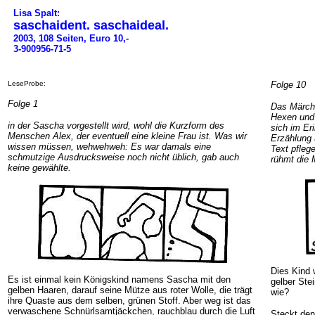
Lisa Spalt:
saschaident. saschaideal.
2003, 108 Seiten, Euro 10,-
3-900956-71-5
LeseProbe:
Folge 10
Folge 1
Das Märche
Hexen und 
in der Sascha vorgestellt wird, wohl die Kurzform des
sich im Er
Menschen Alex, der eventuell eine kleine Frau ist. Was wir
Erzählung 
wissen müssen, wehwehweh: Es war damals eine
Text pfleg
schmutzige Ausdrucksweise noch nicht üblich, gab auch
rühmt die 
keine gewählte.
Dies Kind 
Es ist einmal kein Königskind namens Sascha mit den
gelber Ste
gelben Haaren, darauf seine Mütze aus roter Wolle, die trägt
wie?
ihre Quaste aus dem selben, grünen Stoff. Aber weg ist das
verwaschene Schnürlsamtjäckchen, rauchblau durch die Luft
Steckt den 