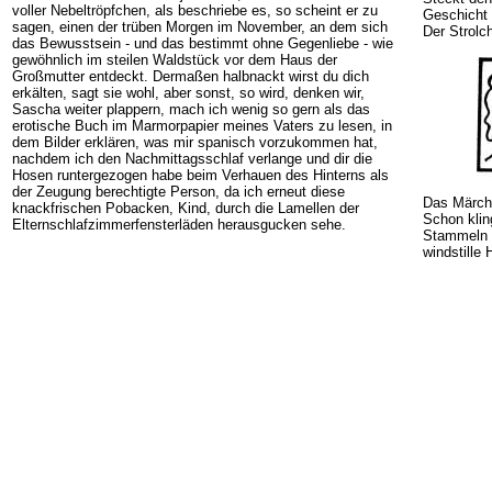
voller Nebeltröpfchen, als beschriebe es, so scheint er zu
Geschicht 
sagen, einen der trüben Morgen im November, an dem sich
Der Strolc
das Bewusstsein - und das bestimmt ohne Gegenliebe - wie
gewöhnlich im steilen Waldstück vor dem Haus der
Großmutter entdeckt. Dermaßen halbnackt wirst du dich
erkälten, sagt sie wohl, aber sonst, so wird, denken wir,
Sascha weiter plappern, mach ich wenig so gern als das
erotische Buch im Marmorpapier meines Vaters zu lesen, in
dem Bilder erklären, was mir spanisch vorzukommen hat,
nachdem ich den Nachmittagsschlaf verlange und dir die
Hosen runtergezogen habe beim Verhauen des Hinterns als
der Zeugung berechtigte Person, da ich erneut diese
Das Märch
knackfrischen Pobacken, Kind, durch die Lamellen der
Schon klin
Elternschlafzimmerfensterläden herausgucken sehe.
Stammeln v
windstille