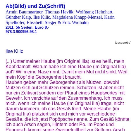
Ab(Bild) und Zu(Schrift)
Armin Baumgartner, Thomas Havlik, Wolfgang Helmhart,
Günther Kaip, Ilse Kilic, Magdalena Knapp-Menzel, Karin
Spielhofer, Elisabeth Steger & Fritz Widhalm
2011, 56 Seiten, Euro 8.-
978-3-900956-98-1
(Leseprobe
Ilse Kilic
(...) Unter meiner Haube (im Original lila) ist es heiß, mein
Kopf dampft. Warum habe ich eine Haube (im Original lila)
auf? Wil meine Nase rinnt. Damit mein Mut nicht sinkt. Weil
mein Kopf die Geborgenheit braucht.
Hauben geben mehr Geborgenheit als Mützen, obwohl
Mützen sich auf Schützen reimen. Schützen ist aber nicht
nur ein Zeitwort sondern der Plural eines Hauptwortes mit
Gewehr. Ich verzichte auf den Zusammenhang. Ich muss
mich, wenn ich meine Haube (im Original lila) trage, nicht
darum kümmern, ob das Gesäß friert. Meine Haube (im
Original lila) platziert sich und mich vor verschiedene
Gesäße, die ich jetzt Popöpsche nenne. Zum Gesäß könnte
ich auch Arsch sagen, Hintern oder Po. Im Popo und
Popopsch kommt seine Zweigeteiltheit zur Geltung, Arsch