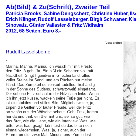
Ab(Bild) & Zu(Schrift), Zweiter Teil
Patricia Brooks, Sabine Dengscherz,
Christine Huber, Ilse
Erich Klinger, Rudolf Lasselsberger, Birgit Schwaner, Kl
Sinowatz, Günter Vallaster & Fritz Widhalm
2012, 68 Seiten, Euro 8.-
(Leseprobe)
Rudolf Lasselsberger
1.
Marina, Marina, Marina, ich wasch mir mit Presto
den Fritz. A geh. Ja. Ein bißl ein Schatten voll mit
Nacktheit. Singt Irgendwo in Griechenland, alles
voller Steine im Sand, und am Rücken nur meine
Hand. Das Zumpferl schlenkert tadellos, freihändig
in der Sonne des Südens, schwarz-weiß eingefärbt.
Der schöne Fritz schaut in der Hitz nach links. Wenn
ich ihn jetzt küsse, wackeln seine Füße gar nicht. Es
ist ein stabiles und stilles Bild. Möglicherweise, ja,
zirpen die Grillen vor lauter Freude, weil der Fritz
so schön aus der Wäsche schaut. Geh, Fritz, komm
her da und trink ein Bier mit uns, sei so gut, wie
das Brot, wie die Liebe, wie ein Interview. Was, wie
bitte, was hast gsagt, könntest du das bitte noch
einmal wiederholen. Was, ja, sicher, auch der
Pfarrer predigt zwei Mal. Mindestens. Zumindest