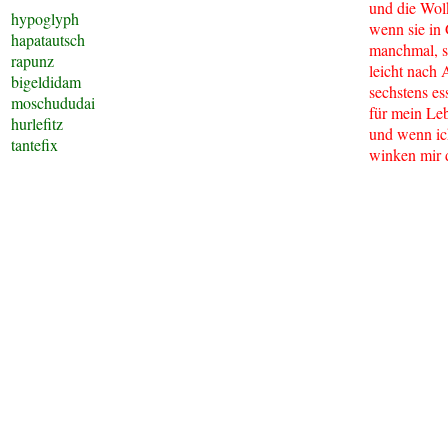
und die Wol
hypoglyph
wenn sie in
hapatautsch
manchmal, s
rapunz
leicht nach 
bigeldidam
sechstens es
moschududai
für mein Le
hurlefitz
und wenn ich
tantefix
winken mir 