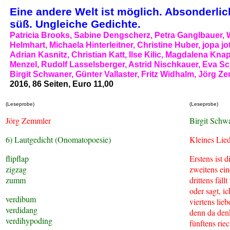
Eine andere Welt ist möglich. Absonderli
süß. Ungleiche Gedichte.
Patricia Brooks, Sabine Dengscherz, Petra Ganglbauer,
Helmhart, Michaela Hinterleitner, Christine Huber, jopa jo
Adrian Kasnitz, Christian Katt, Ilse Kilic, Magdalena Kna
Menzel, Rudolf Lasselsberger, Astrid Nischkauer, Eva Sc
Birgit Schwaner, Günter Vallaster, Fritz Widhalm, Jörg Z
2016, 86 Seiten, Euro 11,00
(Leseprobe)
(Leseprobe)
Jörg Zemmler
Birgit Schw
6) Lautgedicht (Onomatopoesie)
Kleines Lie
flipflap
Erstens ist 
zigzag
zweitens ei
zumm
drittens fäl
oder sagt, ic
verdibum
viertens lieb
verdidang
denn da denkt
verdihypoding
fünftens rie