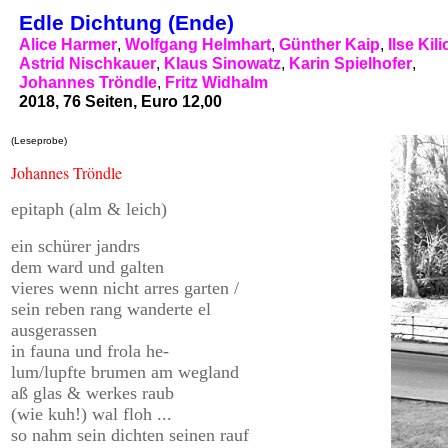
Edle Dichtung (Ende)
Alice Harmer
,
Wolfgang Helmhart
,
Günther Kaip
,
Ilse Kili
Astrid Nischkauer
,
Klaus Sinowatz
,
Karin Spielhofer
,
Johannes Tröndle
,
Fritz Widhalm
2018, 76 Seiten, Euro 12,00
(Leseprobe)
Johannes Tröndle
epitaph (alm & leich)
ein schürer jandrs
dem ward und galten
vieres wenn nicht arres garten /
sein reben rang wanderte el
ausgerassen
in fauna und frola he-
lum/lupfte brumen am wegland
aß glas & werkes raub
(wie kuh!) wal floh ...
so nahm sein dichten seinen rauf