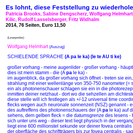
Es lohnt, diese Feststellung zu wiederhole
Patricia Brooks, Sabine Dengscherz, Wolfgang Helmhart,
Kilic, Rudolf Lasselsberger, Fritz Widhalm
2014, 76 Seiten, Euro 11,50
(Leseprobe)
Wolfgang Helmhart
(Auszug)
SCHIELENDE SPRACHE
(A pa le ka) (le te AU ti ke)
großer vorhang - meine augenlider - großer vorhang - häuptli
dies ist mein stamm - die (A
pa
le ka) -
im augenblick, da großer vorhang sich öffnet - treten sie ein
strahlung mit einer wellenlänge von 350-750 nanometer (= sic
ein als photonenschauer schlagen sie ein in die photorezept
inmitten deiner netzhaut - dort wo die sehzellen am dichteste
diese stelle will ich festlegen als +/-12 universal time coor
flecks wegen auch neuronale sonnenzeit (NSZ) genannt - es
des auftreffens des photonenschauers der (A
pa
le ka) auf d
sehens, dem gelben fleck = die datumsgrenze des lesens - he
sich unter uns weg - dieser text liegt physisch in der verga
liegt eine 600 millionstel sekunde vor deiner fovea centrali
der oberfläche des schriftträgers bis zur fovea centralis - s