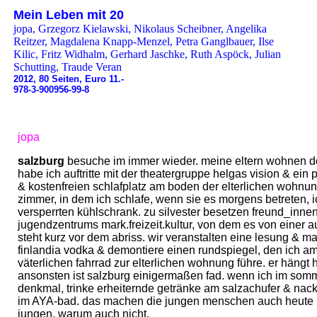
Mein Leben mit 20
jopa, Grzegorz Kielawski, Nikolaus Scheibner, Angelika
Reitzer, Magdalena Knapp-Menzel, Petra Ganglbauer, Ilse
Kilic, Fritz Widhalm, Gerhard Jaschke, Ruth Aspöck, Julian
Schutting, Traude Veran
2012, 80 Seiten, Euro 11.-
978-3-900956-99-8
jopa
salzburg
besuche im immer wieder. meine eltern wohnen do
habe ich auftritte mit der theatergruppe helgas vision & ein
& kostenfreien schlafplatz am boden der elterlichen wohnung
zimmer, in dem ich schlafe, wenn sie es morgens betreten, ic
versperrten kühlschrank. zu silvester besetzen freund_innen
jugendzentrums mark.freizeit.kultur, von dem es von einer a
steht kurz vor dem abriss. wir veranstalten eine lesung & m
finlandia vodka & demontiere einen rundspiegel, den ich 
väterlichen fahrrad zur elterlichen wohnung führe. er hängt
ansonsten ist salzburg einigermaßen fad. wenn ich im somme
denkmal, trinke erheiternde getränke am salzachufer & nac
im AYA-bad. das machen die jungen menschen auch heute n
jungen. warum auch nicht.