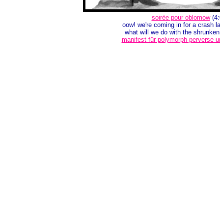
soirèe pour oblomow
(4:
oow! we're coming in for a crash l
what will we do with the shrunken 
manifest für polymorph-perverse u