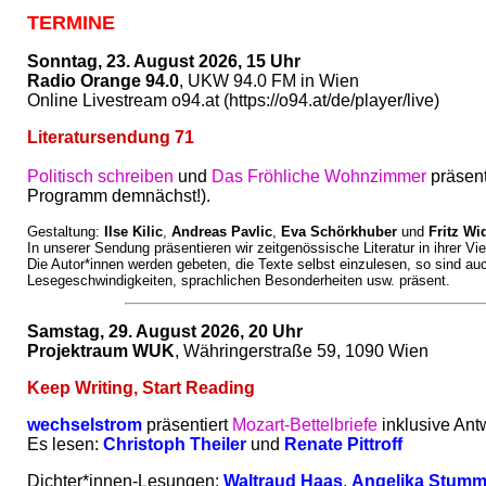
TERMINE
Sonntag, 23. August 2026, 15 Uhr
Radio Orange 94.0
, UKW 94.0 FM in Wien
Online Livestream o94.at (https://o94.at/de/player/live)
Literatursendung 71
Politisch schreiben
und
Das Fröhliche Wohnzimmer
präsent
Programm demnächst!)
.
Gestaltung:
Ilse Kilic
,
Andreas Pavlic
,
Eva Schörkhuber
und
Fritz W
In unserer Sendung präsentieren wir zeitgenössische Literatur in ihrer V
Die Autor*innen werden gebeten, die Texte selbst einzulesen, so sind a
Lesegeschwindigkeiten, sprachlichen Besonderheiten usw. präsent.
Samstag, 29. August 2026, 20 Uhr
Projektraum WUK
,
Währingerstraße 59, 1090 Wien
Keep Writing, Start Reading
wechselstrom
präsentiert
Mozart-Bettelbriefe
inklusive Ant
Es lesen:
Christoph Theiler
und
Renate Pittroff
Dichter*innen-Lesungen:
Waltraud Haas
,
Angelika Stumm