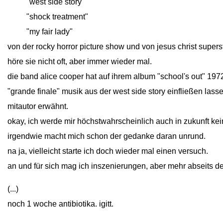
close
"west side story"
close
"shock treatment"
close
"my fair lady"
von der rocky horror picture show und von jesus christ supers
höre sie nicht oft, aber immer wieder mal.
die band alice cooper hat auf ihrem album "school's out" 1972 
"grande finale" musik aus der west side story einfließen lass
mitautor erwähnt.
okay, ich werde mir höchstwahrscheinlich auch in zukunft k
irgendwie macht mich schon der gedanke daran unrund.
na ja, vielleicht starte ich doch wieder mal einen versuch.
an und für sich mag ich inszenierungen, aber mehr abseits d
(...)
noch 1 woche antibiotika. igitt.