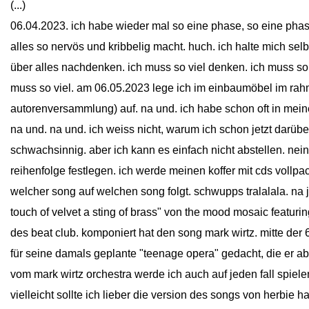
(...)
06.04.2023. ich habe wieder mal so eine phase, so eine phase
alles so nervös und kribbelig macht. huch. ich halte mich selb
über alles nachdenken. ich muss so viel denken. ich muss so 
muss so viel. am 06.05.2023 lege ich im einbaumöbel im rah
autorenversammlung) auf. na und. ich habe schon oft in meinem
na und. na und. ich weiss nicht, warum ich schon jetzt darü
schwachsinnig. aber ich kann es einfach nicht abstellen. nein
reihenfolge festlegen. ich werde meinen koffer mit cds vollp
welcher song auf welchen song folgt. schwupps tralalala. na j
touch of velvet a sting of brass" von the mood mosaic featuri
des beat club. komponiert hat den song mark wirtz. mitte der 6
für seine damals geplante "teenage opera" gedacht, die er abe
vom mark wirtz orchestra werde ich auch auf jeden fall spielen
vielleicht sollte ich lieber die version des songs von herbie