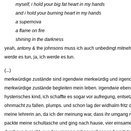
close
myself, i hold your big fat heart in my hands
close
and i hold your burning heart in my hands
close
a supernova
close
a flame on fire
close
shining in the darkness
yeah, antony & the johnsons muss ich auch unbedingt mitnehm
werde es tun, ja, ich werde es tun.
(...)
merkwürdige zustände sind irgendwie merkwürdig und irgend
merkwürdige zustände begleiten mein leben. irgendwie eben.
hysterisches kind, ich schaffte es sogar vor aufregung, entse
ohnmacht zu fallen. plumps. und schon lag der widhalm fritz 
meine lehrerin an, da ich der meinung war, dass ihr umgang m
packte meine schultasche und ging nach hause, vier einsame