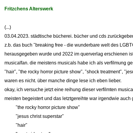
Fritzchens Alterswerk
(...)
03.04.2023. städtische bücherei. bücher und cds zurückgebe
z.b. das buch "breaking free - die wunderbare welt des LGBT
herausgegeben wurde und 2022 im querverlag erschienen ist. 
musicalfan. die meistens musicals habe ich als verfilmung ges
"hair", "the rocky horror picture show", "shock treatment", "je
waren es nicht. über manche dinge lese ich eben lieber.
okay, ich versuche jetzt eine reihung dieser verfilmten musica
meisten begeistert und das letztgereihte war irgendwie auch 
close
"the rocky horror picture show"
close
"jesus christ superstar"
close
"hair"