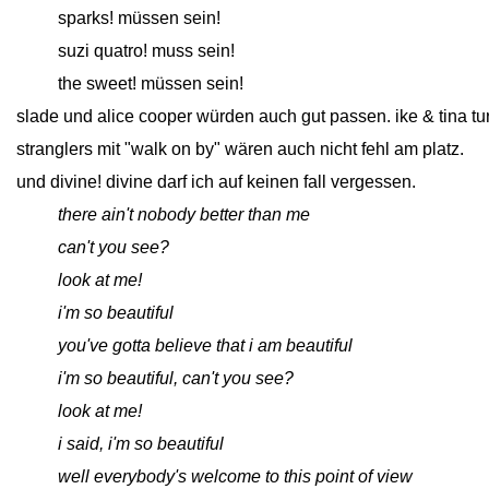
close
sparks! müssen sein!
close
suzi quatro! muss sein!
close
the sweet! müssen sein!
slade und alice cooper würden auch gut passen. ike & tina turn
stranglers mit "walk on by" wären auch nicht fehl am platz.
und divine! divine darf ich auf keinen fall vergessen.
close
there ain't nobody better than me
close
can't you see?
close
look at me!
close
i'm so beautiful
close
you've gotta believe that i am beautiful
close
i'm so beautiful, can't you see?
close
look at me!
close
i said, i'm so beautiful
close
well everybody's welcome to this point of view