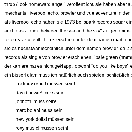
throb / look homeward angel" veröffentlicht. sie haben aber
merchants, liverpool echo, prowler und true adventure in den 7
als liverpool echo haben sie 1973 bei spark records sogar ein
auch das album "between the sea and the sky" aufgenommen,
records veröffentlicht. es erschien unter dem namen martin 
sie es höchstwahrscheinlich unter dem namen prowler, da 2
records als single von prowler erschienen, "pale green (hmm
der karriere hat es nicht geklappt, obwohl "do you like boys"
ein bisserl glam muss ich natürlich auch spielen, schließlich 
close
cockney rebel! müssen sein!
close
david bowie! muss sein!
close
jobriath! muss sein!
close
marc bolan! muss sein!
close
new york dolls! müssen sein!
close
roxy music! müssen sein!