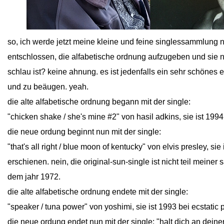
close
so, ich werde jetzt meine kleine und feine singlessammlung 
entschlossen, die alfabetische ordnung aufzugeben und sie 
schlau ist? keine ahnung. es ist jedenfalls ein sehr schönes e
und zu beäugen. yeah.
die alte alfabetische ordnung begann mit der single:
"chicken shake / she's mine #2" von hasil adkins, sie ist 199
die neue ordung beginnt nun mit der single:
"that's all right / blue moon of kentucky" von elvis presley, si
erschienen. nein, die original-sun-single ist nicht teil mein
dem jahr 1972.
die alte alfabetische ordnung endete mit der single:
"speaker / tuna power" von yoshimi, sie ist 1993 bei ecstatic
die neue ordung endet nun mit der single: "halt dich an deiner