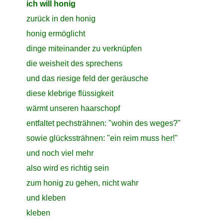
close
ich will honig
close
zurück in den honig
close
honig ermöglicht
close
dinge miteinander zu verknüpfen
close
die weisheit des sprechens
close
und das riesige feld der geräusche
close
diese klebrige flüssigkeit
close
wärmt unseren haarschopf
close
entfaltet pechsträhnen: "wohin des weges?"
close
sowie glückssträhnen: "ein reim muss her!"
close
und noch viel mehr
close
also wird es richtig sein
close
zum honig zu gehen, nicht wahr
close
und kleben
close
kleben