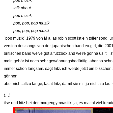
close
pop muzik
close
talk about
close
pop muzik
close
pop, pop, pop muzik
close
pop, pop, pop muzik
"pop muzik" 1979 von
M
alias robin scott ist ein toller song.
version des songs von der japanischen band ex-girl, die 2001
britischen band we've got a fuzzbox and we're gonna us it!! i
mein gehör ist noch sehr gewöhnungsbedürftig, aber so schnell 
immer schön langsam, sagt fritz, ich werde jetzt ein bissch
gönnen.
aber nicht allzu lange, lacht fritz, damit sie mir ja nicht zu fa
(…)
ilse und fritz bei der morgengymnastik. ja, es macht viel freu