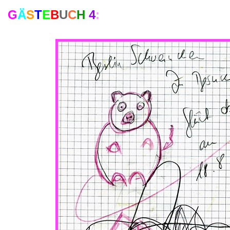
G
Ä
S
T
E
B
U
C
H
4
: