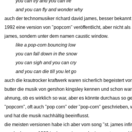
close
you can try and you can lie
close
and you can fly and wonder why
auch der technomusiker richard david james, besser bekannt
1992 eine version von "popcorn" veröffentlicht, aber nicht als
james, sondern unter dem namen caustic window.
close
like a pop-corn bouncing low
close
you can fall down in the snow
close
you can sigh and you can cry
close
and you can die till you let go
auch die krautrocker kraftwerk waren sicherlich begeistert v
butter die musik von gershon kingsley kennen und schon war
ahnung, ob es wirklich so war, aber es könnte durchaus so g
"
popcorn", oft auch "pop corn" oder "pop-corn" geschrieben, w
und hat die musik nachhältig beeinflusst.
die meisten versionen habe ich aber vom song "st. james infir