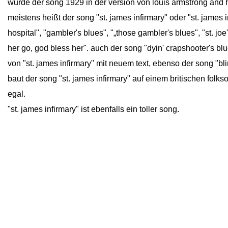
wurde der song 1929 in der version von louis armstrong and h
meistens heißt der song "st. james infirmary" oder "st. james
hospital", "gambler's blues", "„those gambler's blues", "st. joe'
her go, god bless her". auch der song "dyin' crapshooter's blue
von "st. james infirmary" mit neuem text, ebenso der song "bli
baut der song "st. james infirmary" auf einem britischen folk
egal.
"
st. james infirmary" ist ebenfalls ein toller song.