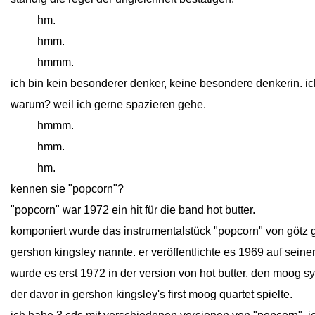
close
hm.
close
hmm.
close
hmmm.
ich bin kein besonderer denker, keine besondere denkerin. ich 
warum? weil ich gerne spazieren gehe.
close
hmmm.
close
hmm.
close
hm.
kennen sie "popcorn"?
"
popcorn" war 1972 ein hit für die band hot butter.
komponiert wurde das instrumentalstück "popcorn" von götz gu
gershon kingsley nannte. er veröffentlichte es 1969 auf sein
wurde es erst 1972 in der version von hot butter. den moog synt
der davor in gershon kingsley's first moog quartet spielte.