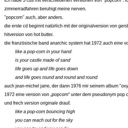
ich habe 3 cds mit verschiedenen versionen von "popcorn". i
zimmerradfahren beruhigt meine nerven.
"
popcorn" auch, aber anders.
die erste cd beginnt natürlich mit der originalversion von gers
hitversion von hot butter.
die französische band anarchic system hat 1972 auch eine voc
close
like a pop-corn in your hand
close
is your castle made of sand
close
life goes up and life goes down
close
and life goes round and round and round
auch jean-michel jarre, der dann 1976 mir seinem album "oxy
1972 eine version von „popcorn“ unter dem pseudonym pop cor
und frech
version originale
drauf.
close
like a pop-corn bouncing high
close
you can reach out for the sky