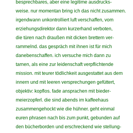
close
besprechbares, aber eine legitime ausdrucks-
close
weise. nur momentan bring ich das nicht zusammen.
close
irgendwann unkontrolliert luft verschaffen, vom
close
erziehungsdirektor dann kurzerhand verboten,
close
die türen nach draußen mit dicken brettern ver-
close
rammelnd. das gespräch mit ihnen ist für mich
close
danebenschaffen. ich versuche mich dann zu
close
tarnen, als eine zur leidenschaft verpflichtende
close
mission. mit teurer tödlichkeit ausgestattet aus dem
close
innern und mit leeren versprechungen gefüttert,
close
objektiv: kopflos. fade ansprachen mit bieder-
close
meierzopferl. die sind abends im kaffeehaus
close
zusammengehockt wie die hühner. geht einmal
close
euren phrasen nach bis zum punkt, gebunden auf
close
den bücherborden und erschreckend wie stellung-