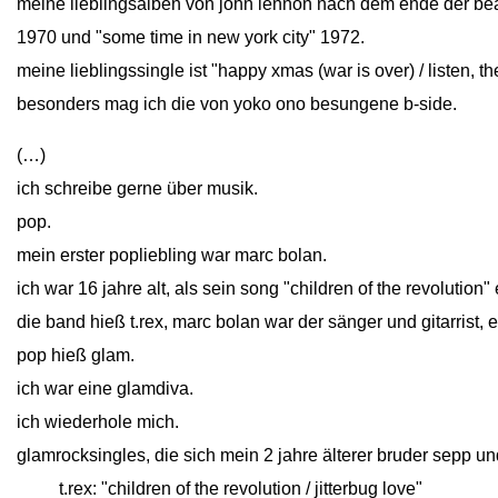
meine lieblingsalben von john lennon nach dem ende der beat
1970 und "some time in new york city" 1972.
meine lieblingssingle ist "happy xmas (war is over) / listen, th
besonders mag ich die von yoko ono besungene b-side.
(…)
ich schreibe gerne über musik.
pop.
mein erster popliebling war marc bolan.
ich war 16 jahre alt, als sein song "children of the revolution"
die band hieß t.rex, marc bolan war der sänger und gitarrist, 
pop hieß glam.
ich war eine glamdiva.
ich wiederhole mich.
glamrocksingles, die sich mein 2 jahre älterer bruder sepp un
close
t.rex: "children of the revolution / jitterbug love"