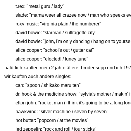
close
t.rex: "metal guru / lady"
close
slade: "mama weer all crazee now / man who speeks ev
close
roxy music: "virginia plain / the numberer"
close
david bowie: "starman / suffragette city"
close
david bowie: "john, i'm only dancing / hang on to yoursel
close
alice cooper: "school's out / gutter cat"
close
alice cooper: "elected! / luney tune"
natürlich kauften mein 2 jahre älterer bruder sepp und ich 19
wir kauften auch andere singles:
close
can: "spoon / shikako maru ten"
close
dr. hook & the medicine show: "sylvia's mother / makin' it
close
elton john: "rocket man (i think it's going to be a long lon
close
hawkwind: "silver machine / seven by seven"
close
hot butter: "popcorn / at the movies"
close
led zeppelin: "rock and roll / four sticks"