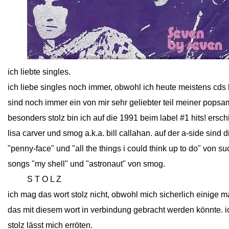
close
ich liebte singles.
ich liebe singles noch immer, obwohl ich heute meistens cds 
sind noch immer ein von mir sehr geliebter teil meiner pops
besonders stolz bin ich auf die 1991 beim label #1 hits! ersch
lisa carver und smog a.k.a. bill callahan. auf der a-side sind 
"penny-face" und "all the things i could think up to do" von s
songs "my shell" und "astronaut" von smog.
close
S T O L Z
ich mag das wort stolz nicht, obwohl mich sicherlich einige 
das mit diesem wort in verbindung gebracht werden könnte. 
stolz lässt mich erröten.