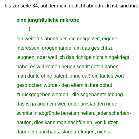
bis zur seite 34, auf der mein gedicht abgedruckt ist, sind ihr
close
eine jungfräuliche mikrobe
closeclose
1
close
ein weiteres abenteuer, die nötige zeit, eigene
close
interessen, drogenhandel um das gesicht zu
close
leugnen, oder weil ich das richtige nicht hingekriegt
close
habe. es will keinen neuen schritt getan haben.
close
man durfte ohne patent, ohne daß ein lautes wort
close
gesprochen wurde - den eltern in ihre obhut
close
zurückgegeben werden - die sogenannte lobung.
close
das ist ja auch ein weg unter umständen neue
close
schritte in abgründe bereiten helfen. jeder scherben-
close
haufen, dies kann man nachfühlen, von kurzer
close
dauer ein parkhaus, standardfragen, nichts