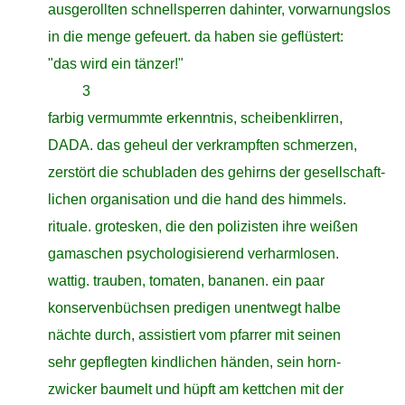
close
ausgerollten schnellsperren dahinter, vorwarnungslos
close
in die menge gefeuert. da haben sie geflüstert:
close
"das wird ein tänzer!"
closeclose
3
close
farbig vermummte erkenntnis, scheibenklirren,
close
DADA. das geheul der verkrampften schmerzen,
close
zerstört die schubladen des gehirns der gesellschaft-
close
lichen organisation und die hand des himmels.
close
rituale. grotesken, die den polizisten ihre weißen
close
gamaschen psychologisierend verharmlosen.
close
wattig. trauben, tomaten, bananen. ein paar
close
konservenbüchsen predigen unentwegt halbe
close
nächte durch, assistiert vom pfarrer mit seinen
close
sehr gepflegten kindlichen händen, sein horn-
close
zwicker baumelt und hüpft am kettchen mit der