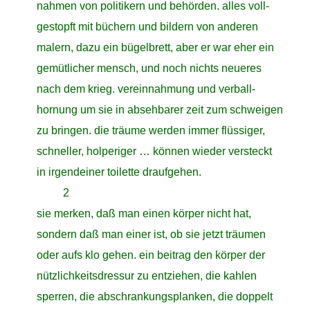
close
nahmen von politikern und behörden. alles voll-
close
gestopft mit büchern und bildern von anderen
close
malern, dazu ein bügelbrett, aber er war eher ein
close
gemütlicher mensch, und noch nichts neueres
close
nach dem krieg. vereinnahmung und verball-
close
hornung um sie in absehbarer zeit zum schweigen
close
zu bringen. die träume werden immer flüssiger,
close
schneller, holperiger … können wieder versteckt
close
in irgendeiner toilette draufgehen.
closeclose
2
close
sie merken, daß man einen körper nicht hat,
close
sondern daß man einer ist, ob sie jetzt träumen
close
oder aufs klo gehen. ein beitrag den körper der
close
nützlichkeitsdressur zu entziehen, die kahlen
close
sperren, die abschrankungsplanken, die doppelt