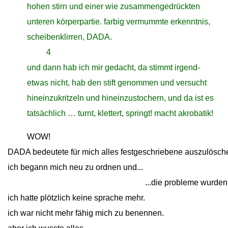
close
hohen stirn und einer wie zusammengedrückten
close
unteren körperpartie. farbig vermummte erkenntnis,
close
scheibenklirren, DADA.
closeclose
4
close
und dann hab ich mir gedacht, da stimmt irgend-
close
etwas nicht, hab den stift genommen und versucht
close
hineinzukritzeln und hineinzustochern, und da ist es
close
tatsächlich … turnt, klettert, springt! macht akrobatik!
close
WOW!
DADA bedeutete für mich alles festgeschriebene auszulösch
ich begann mich neu zu ordnen und...
ich begann mich neu zu ordnen und.. .
...die probleme wurden
ich hatte plötzlich keine sprache mehr.
ich war nicht mehr fähig mich zu benennen.