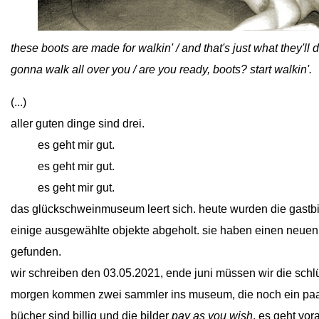
close
these boots are made for walkin' / and that's just what they'll
gonna walk all over you / are you ready, boots? start walkin'.
(...)
aller guten dinge sind drei.
close
es geht mir gut.
close
es geht mir gut.
close
es geht mir gut.
das glückschweinmuseum leert sich. heute wurden die gastbi
einige ausgewählte objekte abgeholt. sie haben einen neuen 
gefunden.
wir schreiben den 03.05.2021, ende juni müssen wir die schl
morgen kommen zwei sammler ins museum, die noch ein paar 
bücher sind billig und die bilder
pay as you wish
. es geht vor