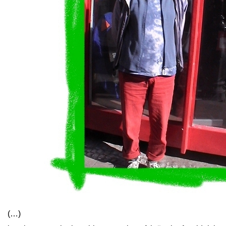
close
(…)