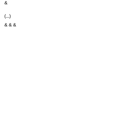
&
(...)
& & &