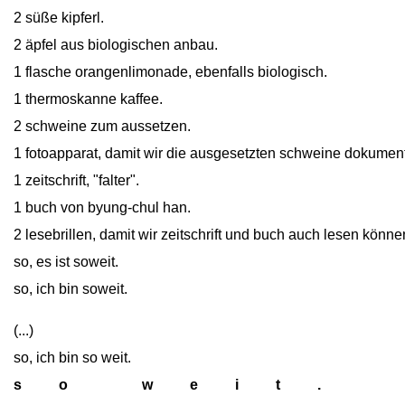
2 süße kipferl.
2 äpfel aus biologischen anbau.
1 flasche orangenlimonade, ebenfalls biologisch.
1 thermoskanne kaffee.
2 schweine zum aussetzen.
1 fotoapparat, damit wir die ausgesetzten schweine dokumen
1 zeitschrift, "falter".
1 buch von byung-chul han.
2 lesebrillen, damit wir zeitschrift und buch auch lesen könne
so, es ist soweit.
so, ich bin soweit.
(...)
so, ich bin so weit.
s
close
o
close
close
w
close
e
close
i
close
t
close
.