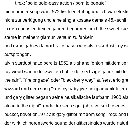
close
t.rex: "solid gold-easy action / born to boogie"
mein bruder sepp war 1972 tischlerlehrling und ich war elektroi
nicht zur verfügung und eine single kostete damals 45,- schill
in den nächsten beiden jahren begannen noch the sweet, suzi
sterne in meinem glamuniversum zu funkeln.
und dann gab es da noch alte hasen wie alvin stardust, roy wo
aufsprangen.
alvin stardust hatte bereits 1962 als shane fenton mit dem son
roy wood war in der zweiten hälfte der sechziger jahre mit d
the rain", "fire brigade" oder "blackberry way" äußerst erfolg
wizzard und dem song "see my baby jive" im glamumfeld ein 
und gary glitter begann seine musikalische laufbahn 1960 als 
alone in the night". ende der sechziger jahre versuchte er e
bucket, bevor er 1972 als gary glitter mit dem song "rock and 
der wirklich hörenswerte sound der glittersingles wurde nat