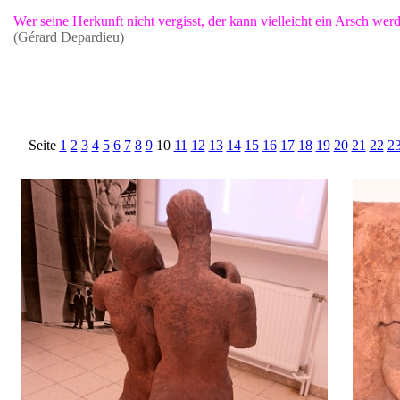
Wer seine Herkunft nicht vergisst, der kann vielleicht ein Arsch wer
(Gérard Depardieu)
Seite
1
2
3
4
5
6
7
8
9
10
11
12
13
14
15
16
17
18
19
20
21
22
2