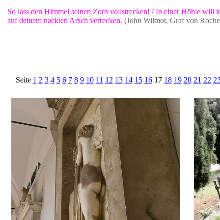
So lass den Himmel seinen Zorn vollstrecken! / In einer Höhle will i
auf deinem nackten Arsch verrecken.
(John Wilmot, Graf von Roches
Seite
1
2
3
4
5
6
7
8
9
10
11
12
13
14
15
16
17
18
19
20
21
22
2