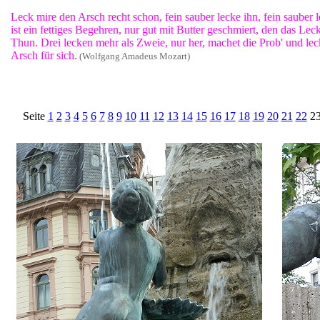
Leck mire den Arsch recht schon, fein sauber lecke ihn, fein sauber 
ist ein fettiges Begehren, nur gut mit Butter geschmiert, den das Lec
Thun. Drei lecken mehr als Zweie, nur her, machet die Prob' und leckt,
Arsch für sich.
(Wolfgang Amadeus Mozart)
Seite
1
2
3
4
5
6
7
8
9
10
11
12
13
14
15
16
17
18
19
20
21
22
2