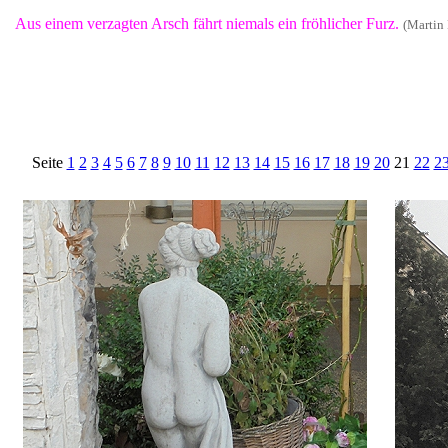
Aus einem verzagten Arsch fährt niemals ein fröhlicher Furz.
(Martin 
Seite
1
2
3
4
5
6
7
8
9
10
11
12
13
14
15
16
17
18
19
20
21
22
2