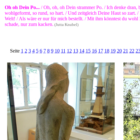
Oh oh Dein Po...
/ Oh, oh, oh Dein strammer Po. / Ich denke dran, b
wohlgeformt, so rund, so hart. / Und zeitgleich Deine Haut so zart. /
Welt! / Als wäre er nur für mich bestellt. / Mit ihm könntest du wohl
schade, nur zum kacken.
(Jutta Knubel)
Seite
1
2
3
4
5
6
7
8
9
10
11
12
13
14
15
16
17
18
19
20
21
22
2