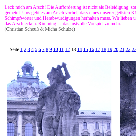
Leck mich am Arsch! Die Aufforderung ist nicht als Beleidigung, son
gemeint. Uns geht es am Arsch vorbei, dass eines unserer geilsten K
Schimpfwörter und Herabwürdigungen herhalten muss. Wir lieben un
das Arschlecken. Rimming ist das lustvolle Vorspiel zu mehr.
(Christian Scheuß & Micha Schulze)
Seite
1
2
3
4
5
6
7
8
9
10
11
12
13
14
15
16
17
18
19
20
21
22
2