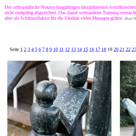
Der orthopädische Nutzen langjährigen disziplinierten Arschkriechen
nicht endgültig abgesichert. Das damit verbundene Training vernachl
aber als Schlüsselfaktor für die Vitalität vieler Manager gelten.
(Karl 
Seite
1
2
3
4
5
6
7
8
9
10
11
12
13
14
15
16
17
18
19
20
21
22
2