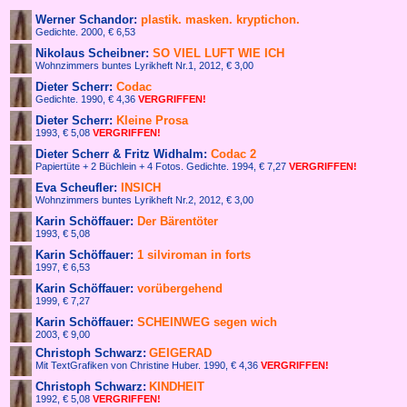
Werner Schandor:
plastik. masken. kryptichon.
Gedichte. 2000, € 6,53
Nikolaus Scheibner:
SO VIEL LUFT WIE ICH
Wohnzimmers buntes Lyrikheft Nr.1, 2012, € 3,00
Dieter Scherr:
Codac
Gedichte. 1990, € 4,36
VERGRIFFEN!
Dieter Scherr:
Kleine Prosa
1993, € 5,08
VERGRIFFEN!
Dieter Scherr & Fritz Widhalm:
Codac 2
Papiertüte + 2 Büchlein + 4 Fotos. Gedichte. 1994, € 7,27
VERGRIFFEN!
Eva Scheufler:
INSICH
Wohnzimmers buntes Lyrikheft Nr.2, 2012, € 3,00
Karin Schöffauer:
Der Bärentöter
1993, € 5,08
Karin Schöffauer:
1 silviroman in forts
1997, € 6,53
Karin Schöffauer:
vorübergehend
1999, € 7,27
Karin Schöffauer:
SCHEINWEG segen wich
2003, € 9,00
Christoph Schwarz:
GEIGERAD
Mit TextGrafiken von Christine Huber. 1990,
€
4,36
VERGRIFFEN!
Christoph Schwarz:
KINDHEIT
1992, € 5,08
VERGRIFFEN!