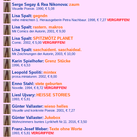
Serge Segay & Rea Nikonova:
zaum
Visuelle Poesie. 1990,
€ 5,08
Lisa Spalt:
gegndn
reihe mitnichten 1. Herausgeberin Petra Nachbaur. 1998,
€ 7,27
VERGRIFFEN!
Lisa Spalt:
rastern. makros
Mit Comics der Autorin, 2001,
€ 9,00
Lisa Spalt:
SPITZMÖTZ PLANET
Comic. 2002,
€ 5,00
VERGRIFFEN!
Lisa Spalt:
saschaident. saschaideal.
Mit Zeichnungen der Autorin, 2003,
€ 10,00
Karin Spielhofer:
Grenz Stücke
1996,
€ 6,53
Leopold Spoliti:
mintex
prosa.miniaturen. 2002,
€ 8,00
Enno Stahl:
stete geburten
Novelle. 1994,
€
8,72
VERGRIFFEN!
Liesl Ujvary:
HEISSE STORIES
1993,
€
5,81
Günter Vallaster:
wieso helles
Visuelle und konkrete Poesie. 2001,
€ 7,27
Günter Vallaster:
Jukebox
Wohnzimmers buntes Lyrikheft Nr.11. 2016,
€ 3,50
Franz-Josef Weber:
Texte ohne Worte
1993, €
5,81
VERGRIFFEN!