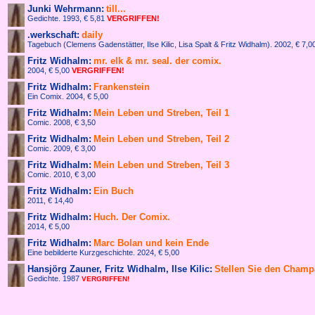
Junki Wehrmann:
till...
Gedichte. 1993,
€ 5,81
VERGRIFFEN!
.werkschaft:
daily
Tagebuch (Clemens Gadenstätter, Ilse Kilic, Lisa Spalt & Fritz Widhalm). 2002,
€ 7,0
Fritz Widhalm:
mr. elk & mr. seal. der comix.
2004,
€ 5,00
VERGRIFFEN!
Fritz Widhalm:
Frankenstein
Ein Comix. 2004,
€ 5,00
Fritz Widhalm:
Mein Leben und Streben, Teil 1
Comic. 2008,
€ 3,50
Fritz Widhalm:
Mein Leben und Streben, Teil 2
Comic. 2009,
€ 3,00
Fritz Widhalm:
Mein Leben und Streben, Teil 3
Comic. 2010,
€ 3,00
Fritz Widhalm:
Ein Buch
2011,
€ 14,40
Fritz Widhalm:
Huch. Der Comix.
2014,
€ 5,00
Fritz Widhalm:
Marc Bolan und kein Ende
Eine bebilderte Kurzgeschichte. 2024,
€ 5,00
Hansjörg Zauner, Fritz Widhalm, Ilse Kilic:
Stellen Sie den Champ
Gedichte. 1987
VERGRIFFEN!